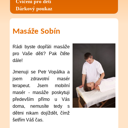
Cvičení pro děti
Dárkový poukaz
Masáže Sobín
Rádi byste dopřáli masáže
pro Vaše děti? Pak čtěte
dále!
Jmenuji se Petr Vopálka a
jsem zdravotní masér
terapeut. Jsem mobilní
masér
- masáže poskytuji
především přímo u Vás
doma, nemusíte tedy s
dětmi nikam dojíždět, čímž
šetřím Váš čas.