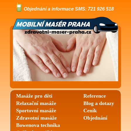
Objednání a informace SMS: 721 926 518
Masáže pro děti
Reference
Relaxační masáže
Blog a dotazy
Sportovní masáže
Ceník
Zdravotní masáže
Objednání
Bowenova technika